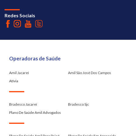
Redes Sociais
Operadoras de Saúde
Amil Jacareí
Amil São José Dos Campos
Atívia
.
Bradesco Jacareí
Bradesco Sjc
Plano De Saúde Amil Advogados
.
Plano De Saúde Amil Para Psicó...
Plano De Saúde Em Aparecida