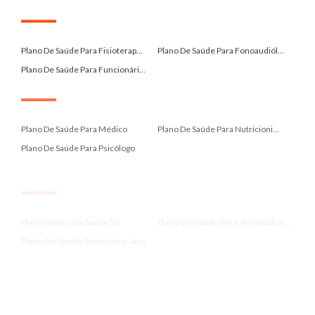
.
Plano De Saúde Para Fisioterap...
Plano De Saúde Para Fonoaudiól...
Plano De Saúde Para Funcionári...
.
Plano De Saúde Para Médico
Plano De Saúde Para Nutricioni...
Plano De Saúde Para Psicólogo
.
Plano Santa Casa Saúde Sjc
Plano-De-Saude-Para-Advogados-...
Plano-De-Saude-Sulamerica-Jaca...
.
Planos De Saude Caasp Brades...
Planos De Saude Sulamerica ...
Planos De Saúde Santa Casa Saú...