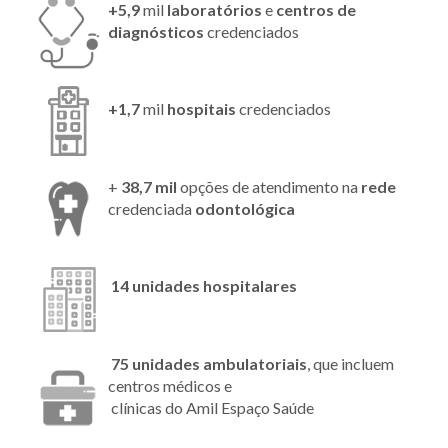
+5,9
mil
laboratórios
e
centros de
diagnósticos
credenciados
+1,7
mil
hospitais
credenciados
+
38,7 mil
opções de atendimento na
rede
credenciada
odontológica
14 unidades hospitalares
75 unidades ambulatoriais
, que incluem
centros médicos e
clínicas do Amil Espaço Saúde