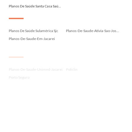
Planos De Saúde Santa Casa Saú...
.
Planos De Saúde Sulamérica Sjc
Planos-De-Saude-Ativia-Sao-Jos...
Planos-De-Saude-Em-Jacarei
.
Planos-De-Saude-Unimed-Jacarei
Policlin
Porto Seguro
.
Prevent Senior
Qualicorp
Santa Casa Saúde
.
Santa Casa Saúde Jacareí
Santa Casa Saúde Jacareí
Santa Casa Saúde Sjc