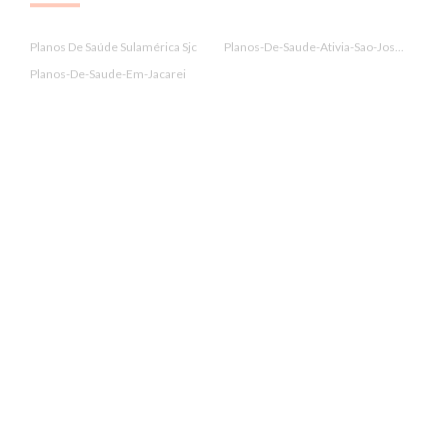
Planos De Saúde Sulamérica Sjc
Planos-De-Saude-Ativia-Sao-Jos...
Planos-De-Saude-Em-Jacarei
.
Planos-De-Saude-Unimed-Jacarei
Policlin
Porto Seguro
.
Prevent Senior
Qualicorp
Santa Casa Saúde
.
Santa Casa Saúde Jacareí
Santa Casa Saúde Jacareí
Santa Casa Saúde Sjc