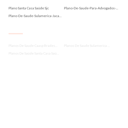
Plano Santa Casa Saúde Sjc
Plano-De-Saude-Para-Advogados-...
Plano-De-Saude-Sulamerica-Jaca...
.
Planos De Saude Caasp Brades...
Planos De Saude Sulamerica ...
Planos De Saúde Santa Casa Saú...
.
Planos De Saúde Sulamérica Sjc
Planos-De-Saude-Ativia-Sao-Jos...
Planos-De-Saude-Em-Jacarei
.
Planos-De-Saude-Unimed-Jacarei
Policlin
Porto Seguro