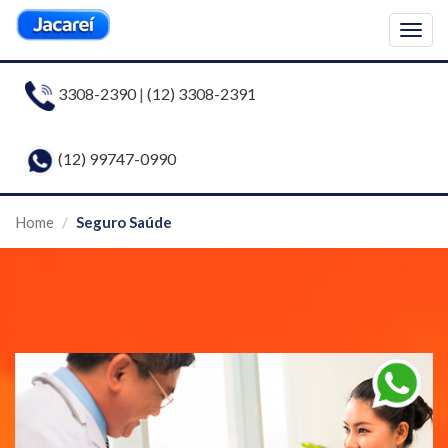
Togg
navig
3308-2390
|
(12) 3308-2391
(12) 99747-0990
Home
Seguro Saúde