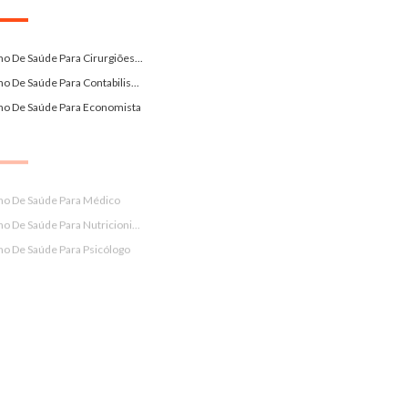
no De Saúde Para Cirurgiões...
no De Saúde Para Contabilis...
no De Saúde Para Economista
no De Saúde Para Médico
no De Saúde Para Nutricioni...
no De Saúde Para Psicólogo
nos De Saúde Sulamérica Sjc
nos-De-Saude-Ativia-Sao-Jos...
nos-De-Saude-Em-Jacarei