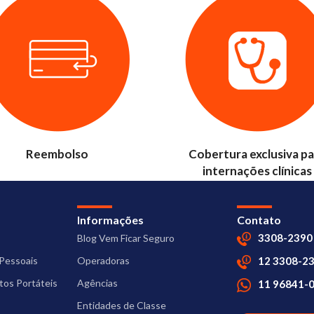
Reembolso
Cobertura exclusiva pa
internações clínicas
Informações
Contato
3308-2390
Blog Vem Ficar Seguro
Pessoais
Operadoras
12 3308-2
os Portáteis
Agências
11 96841-
Entidades de Classe