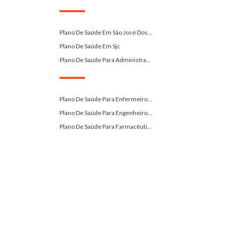
.
Plano De Saúde Em São José Dos...
Plano De Saúde Em Sjc
Plano De Saúde Para Administra...
.
Plano De Saúde Para Enfermeiro...
Plano De Saúde Para Engenheiro...
Plano De Saúde Para Farmacêuti...
.
Plano Santa Casa Saúde Sjc
Plano-De-Saude-Para-Advogados-...
Plano-De-Saude-Sulamerica-Jaca...