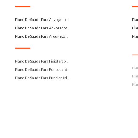
.
.
Plano De Saúde Para Advogados
Pla
Plano De Saúde Para Advogados
Pla
Plano De Saúde Para Arquiteto ...
Pla
.
.
Plano De Saúde Para Fisioterap...
Pla
Plano De Saúde Para Fonoaudiól...
Pla
Plano De Saúde Para Funcionári...
Pla
.
Planos De Saude Caasp Brades...
.
Planos De Saude Sulamerica ...
Pla
Planos De Saúde Santa Casa Saú...
Pla
Pla