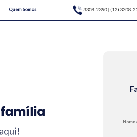
3308-2390
|
(12) 3308-2
Quem Somos
Fa
 família
Nome 
aqui!