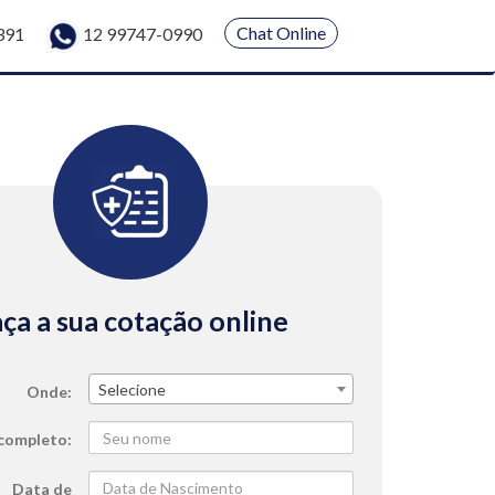
Chat Online
391
12 99747-0990
ça a sua cotação online
Selecione
Onde
completo
Data de