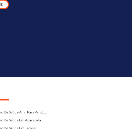
no De Saúde Amil Para Psicó...
no De Saúde Em Aparecida
no De Saúde Em Jacareí