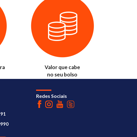
ra
Valor que cabe
no seu bolso
Redes Sociais
391
0990