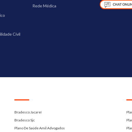
Rede Médica
ico
idade Civil
.
.
Bradesco Jacareí
Pla
Bradesco Sjc
Pla
Plano De Saúde Amil Advogados
Pla