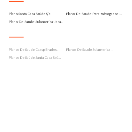
.
Plano Santa Casa Saúde Sjc
Plano-De-Saude-Para-Advogados-...
Plano-De-Saude-Sulamerica-Jaca...
.
Planos De Saude Caasp Brades...
Planos De Saude Sulamerica ...
Planos De Saúde Santa Casa Saú...
.
Planos De Saúde Sulamérica Sjc
Planos-De-Saude-Ativia-Sao-Jos...
Planos-De-Saude-Em-Jacarei
.
Planos-De-Saude-Unimed-Jacarei
Policlin
Porto Seguro